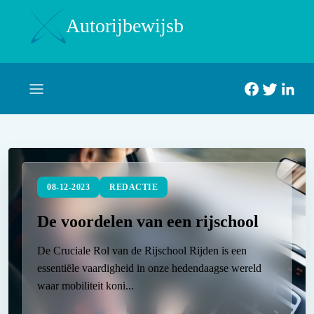
Autorijbewijsb
08-12-2023
REDACTIE
De voordelen van een rijschool
De Cruciale Rol van de Rijschool Rijden is een
essentiële vaardigheid in onze hedendaagse wereld
waar mobiliteit koni...